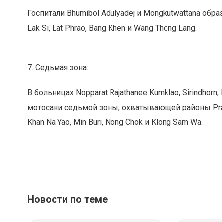
Госпитали Bhumibol Adulyadej и Mongkutwattana об
Lak Si, Lat Phrao, Bang Khen и Wang Thong Lang.
7. Седьмая зона:
В больницах Nopparat Rajathanee Kumklao, Sirindhorn
мотосани седьмой зоны, охватывающей районы Prawet,
Khan Na Yao, Min Buri, Nong Chok и Klong Sam Wa.
Новости по теме