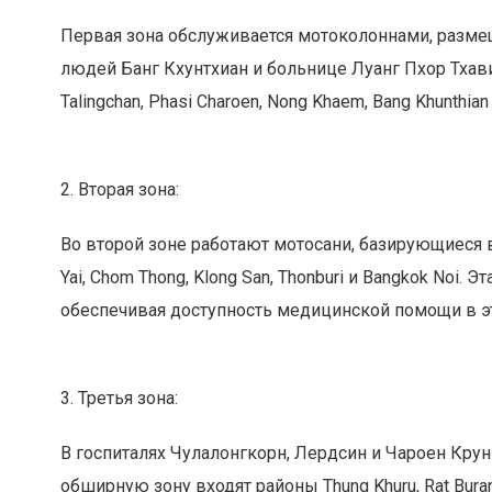
Первая зона обслуживается мотоколоннами, разме
людей Банг Кхунтхиан и больнице Луанг Пхор Тхавис
Talingchan, Phasi Charoen, Nong Khaem, Bang Khunthian
2. Вторая зона:
Во второй зоне работают мотосани, базирующиеся в
Yai, Chom Thong, Klong San, Thonburi и Bangkok Noi.
обеспечивая доступность медицинской помощи в эт
3. Третья зона:
В госпиталях Чулалонгкорн, Лердсин и Чароен Крун
обширную зону входят районы Thung Khuru, Rat Burana