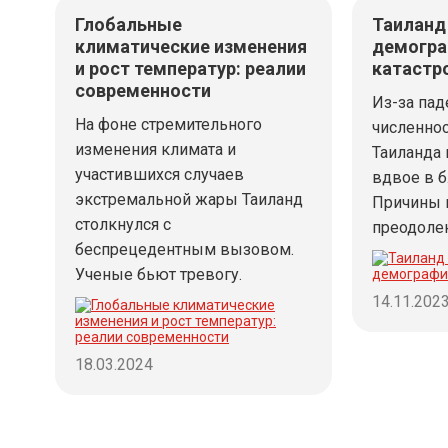
Глобальные
Таиланд 
климатические изменения
демогра
и рост температур: реалии
катаст
современности
Из-за па
На фоне стремительного
численнос
изменения климата и
Таиланда 
участившихся случаев
вдвое в б
экстремальной жары Таиланд
Причины к
столкнулся с
преодолен
беспрецедентным вызовом.
Ученые бьют тревогу.
14.11.202
18.03.2024