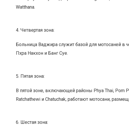
Watthana.
4. Четвертая зона:
Больница Ваджира служит базой для мотосаней в че
Пхра Накхон и Банг Суе.
5. Пятая зона:
В пятой зоне, включающей районы Phya Thai, Pom Pra
Ratchathewi и Chatuchak, работают мотосани, размеще
6. Шестая зона: